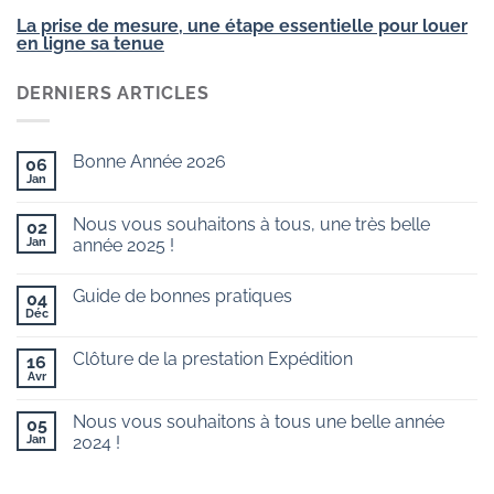
La prise de mesure, une étape essentielle pour louer
en ligne sa tenue
DERNIERS ARTICLES
Bonne Année 2026
06
Jan
Aucun
commentaire
sur
Nous vous souhaitons à tous, une très belle
02
Bonne
Année
Jan
année 2025 !
2026
Aucun
commentaire
Guide de bonnes pratiques
sur
04
Nous
Déc
Aucun
vous
commentaire
souhaitons
sur
à
Clôture de la prestation Expédition
16
Guide
tous,
de
Avr
une
Aucun
bonnes
très
commentaire
pratiques
sur
belle
Nous vous souhaitons à tous une belle année
05
Clôture
année
de
Jan
2025
2024 !
la
!
Aucun
prestation
commentaire
Expédition
sur