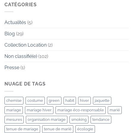
Nous
CATÉGORIES
vous
souhaitons
à
tous
Actualités
(5)
une
belle
année
Blog
(29)
2024
!
Collection Location
(2)
Non classifié(e)
(102)
Presse
(1)
NUAGE DE TAGS
chemise
costume
green
habit
hiver
jaquette
mariage
mariage hiver
mariage éco-responsable
marié
mesures
organisation mariage
smoking
tendance
tenue de mariage
tenue de marié
écologie