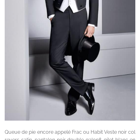
Queue de pie encore appelé Frac ou Habit Veste noir col
revers satin, pantalon noir double galon& gilet blanc en