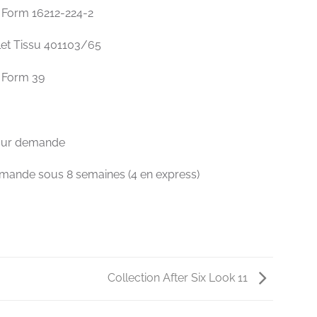
Form 16212-224-2
let Tissu 401103/65
Form 39
 sur demande
ande sous 8 semaines (4 en express)
Collection After Six Look 11