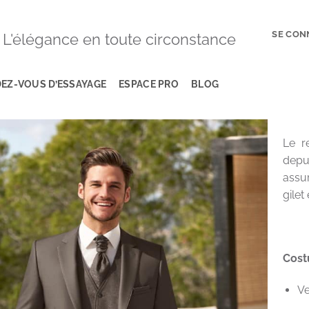
SE CON
L'élégance en toute circonstance
EZ-VOUS D’ESSAYAGE
ESPACE PRO
BLOG
Le r
depu
assu
gilet
Cost
Ve