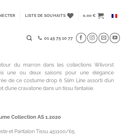
NECTER
LISTE DE SOUHAITS
0,00
€
01 45 75 10 77
etour du marron dans les collections Wilvorst
is une ou deux saisons pour une élégance
rée de ce costume drop 6 Slim Line assorti d’un
 et d’une cravatone dans un tissu fantaisie.
ume Collection AS 1.2020
ste et Pantalon Tissu 451100/65