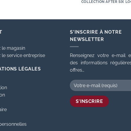
COLLECTION AFTER SIX LO
T
S'INSCRIRE À NOTRE
NEWSLETTER
 le magasin
le service entreprise
Renseignez votre e-mail e
des informations régulièr
ATIONS LÉGALES
offres…
tion
ion
aire
personnelles