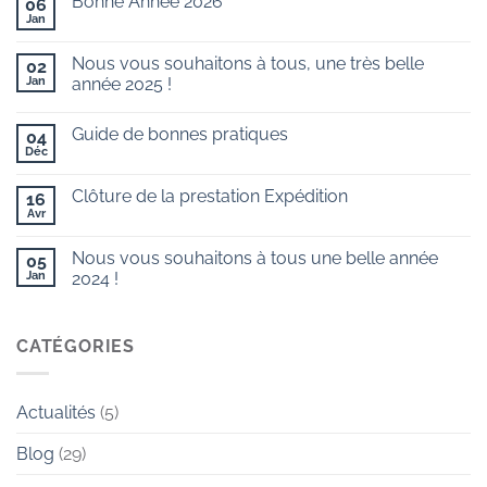
Bonne Année 2026
06
Jan
Aucun
commentaire
sur
Nous vous souhaitons à tous, une très belle
02
Bonne
Année
Jan
année 2025 !
2026
Aucun
commentaire
Guide de bonnes pratiques
sur
04
Nous
Déc
Aucun
vous
commentaire
souhaitons
sur
à
Clôture de la prestation Expédition
16
Guide
tous,
de
Avr
une
Aucun
bonnes
très
commentaire
pratiques
sur
belle
Nous vous souhaitons à tous une belle année
05
Clôture
année
de
Jan
2025
2024 !
la
!
Aucun
prestation
commentaire
Expédition
sur
Nous
CATÉGORIES
vous
souhaitons
à
tous
Actualités
(5)
une
belle
année
Blog
(29)
2024
!