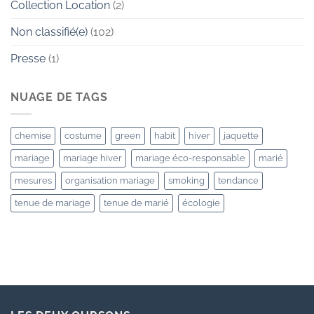
Collection Location
(2)
Non classifié(e)
(102)
Presse
(1)
NUAGE DE TAGS
chemise
costume
green
habit
hiver
jaquette
mariage
mariage hiver
mariage éco-responsable
marié
mesures
organisation mariage
smoking
tendance
tenue de mariage
tenue de marié
écologie