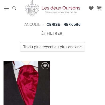
Passer
au
contenu
ACCUEIL
»
CERISE - REF.0060
FILTRER
Add to
wishlist