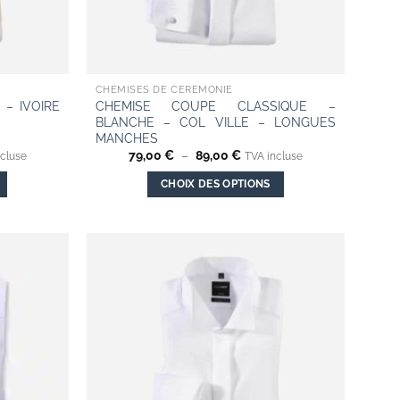
CHEMISES DE CÉRÉMONIE
– IVOIRE
CHEMISE COUPE CLASSIQUE –
BLANCHE – COL VILLE – LONGUES
MANCHES
Plage
79,00
€
–
89,00
€
ncluse
TVA incluse
de
prix :
CHOIX DES OPTIONS
 €
79,00 €
à
Ce
 €
89,00 €
produit
a
plusieurs
Add to
Add to
variations.
wishlist
wishlist
Les
options
peuvent
être
choisies