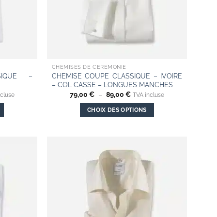
choisies
sur
la
page
du
produit
CHEMISES DE CÉRÉMONIE
SIQUE –
CHEMISE COUPE CLASSIQUE – IVOIRE
– COL CASSE – LONGUES MANCHES
Plage
79,00
€
–
89,00
€
ncluse
TVA incluse
de
prix :
CHOIX DES OPTIONS
 €
79,00 €
à
Ce
 €
89,00 €
produit
a
plusieurs
Add to
Add to
variations.
wishlist
wishlist
Les
options
peuvent
être