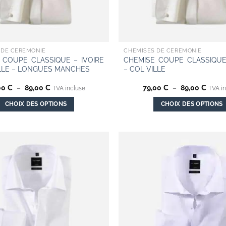
 DE CÉRÉMONIE
CHEMISES DE CÉRÉMONIE
 COUPE CLASSIQUE – IVOIRE
CHEMISE COUPE CLASSIQUE 
ILLE – LONGUES MANCHES
– COL VILLE
Plage
Plage
00
€
–
89,00
€
79,00
€
–
89,00
€
TVA incluse
TVA i
de
de
prix :
prix :
CHOIX DES OPTIONS
CHOIX DES OPTIONS
79,00 €
79,00
à
à
Ce
Ce
89,00 €
89,00
produit
produit
a
a
plusieurs
plusieurs
Add to
variations.
variations.
wishlist
Les
Les
options
options
peuvent
peuvent
être
être
choisies
choisies