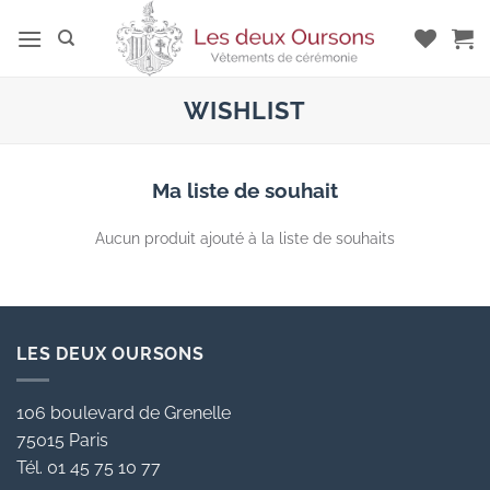
Passer
au
contenu
WISHLIST
Ma liste de souhait
Aucun produit ajouté à la liste de souhaits
LES DEUX OURSONS
106 boulevard de Grenelle
75015 Paris
Tél. 01 45 75 10 77