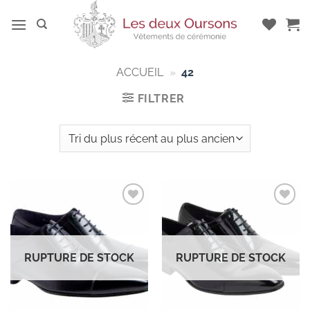
Passer
au
contenu
ACCUEIL
»
42
FILTRER
Add to
Add to
wishlist
wishlist
RUPTURE DE STOCK
RUPTURE DE STOCK