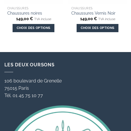
CHAUSSURES
CHAUSSURES
Chaussures noires
Chaussures Vernis Noir
149,00
€
149,00
€
TVA incluse
TVA incluse
CHOIX DES OPTIONS
CHOIX DES OPTIONS
Ce
Ce
produit
produit
a
a
plusieurs
plusieurs
variations.
variations.
LES DEUX OURSONS
Les
Les
options
options
peuvent
peuvent
106 boulevard de Grenelle
être
être
75015 Paris
choisies
choisies
Tél. 01 45 75 10 77
sur
sur
la
la
page
page
du
du
produit
produit