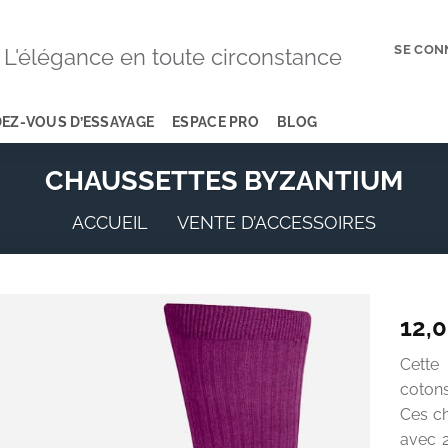
SE CON
L'élégance en toute circonstance
EZ-VOUS D’ESSAYAGE
ESPACE PRO
BLOG
CHAUSSETTES BYZANTIUM
ACCUEIL
»
VENTE D’ACCESSOIRES
12,
Cette 
cotons
Ces ch
avec 2