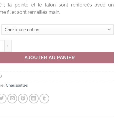
é ; la pointe et le talon sont renforcés avec un
me fil et sont remaillés main.
té de CHAUSSETTES BYZANTIUM
AJOUTER AU PANIER
D
ie :
Chaussettes