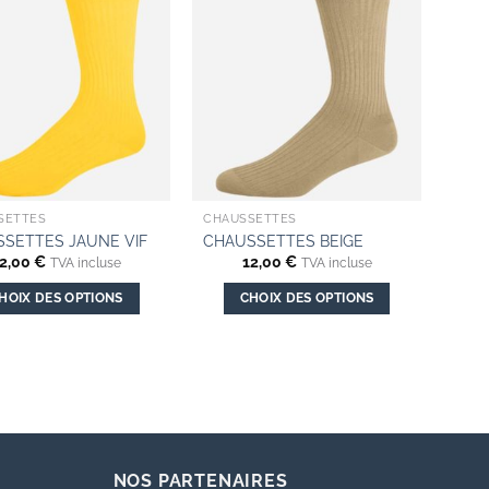
SETTES
CHAUSSETTES
SETTES JAUNE VIF
CHAUSSETTES BEIGE
2,00
€
12,00
€
TVA incluse
TVA incluse
HOIX DES OPTIONS
CHOIX DES OPTIONS
Ce
Ce
produit
produit
a
a
plusieurs
plusieurs
variations.
variations.
Les
Les
options
options
NOS PARTENAIRES