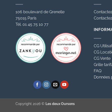
peuvent
peuvent
être
être
106 boulevard de Grenelle
Contactez
choisies
choisies
75015 Paris
Contactez 
sur
sur
Tél. 01 45 75 10 77
la
la
INFORM
page
page
du
du
produit
produit
CG Utilisa
CG Locat
CG Vente
Grille tarif
FAQ
Données 
Copyright 2026 ©
Les deux Oursons