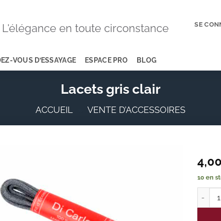
SE CON
L'élégance en toute circonstance
EZ-VOUS D’ESSAYAGE
ESPACE PRO
BLOG
Lacets gris clair
ACCUEIL
»
VENTE D’ACCESSOIRES
4,0
10 en s
Add to
wishlist
quantit