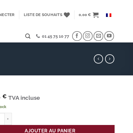
NECTER
LISTE DE SOUHAITS
0,00
€
01 45 75 10 77
0
€
TVA incluse
tock
é de Lacets gris clair
AJOUTER AU PANIER