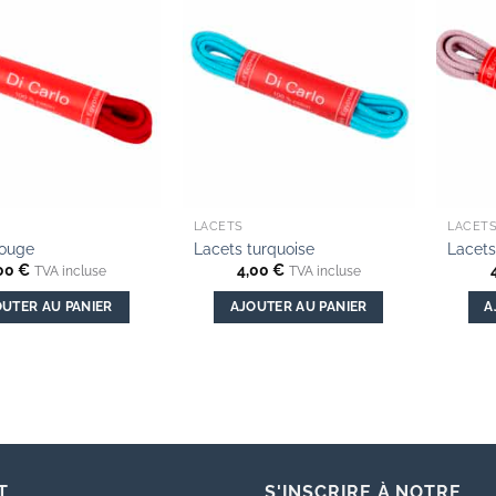
Add to
Add to
wishlist
wishlist
LACETS
LACET
rouge
Lacets turquoise
Lacets
00
€
4,00
€
TVA incluse
TVA incluse
UTER AU PANIER
AJOUTER AU PANIER
A
T
S'INSCRIRE À NOTRE