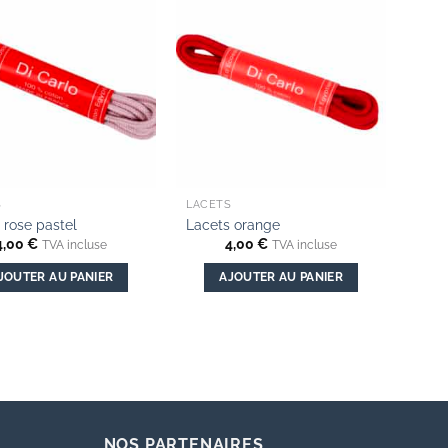
Add to
Add to
wishlist
wishlist
S
LACETS
 rose pastel
Lacets orange
4,00
€
4,00
€
TVA incluse
TVA incluse
JOUTER AU PANIER
AJOUTER AU PANIER
NOS PARTENAIRES