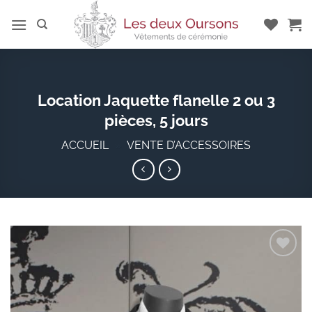
Passer
au
contenu
Location Jaquette flanelle 2 ou 3
pièces, 5 jours
ACCUEIL
»
VENTE D’ACCESSOIRES
Add to
wishlist