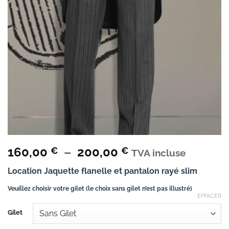
Plage
160,00
–
200,00
€
€
TVA incluse
de
Location Jaquette flanelle et pantalon rayé slim
prix :
160,00 €
Veuillez choisir votre gilet (le choix sans gilet n’est pas illustré)
EFFACER
à
200,00 €
Gilet