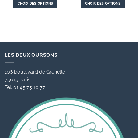
CHOIX DES OPTIONS
CHOIX DES OPTIONS
Ce
Ce
produit
produit
a
a
plusieurs
plusieurs
variations.
variations.
Les
Les
options
options
LES DEUX OURSONS
peuvent
peuvent
être
être
choisies
choisies
106 boulevard de Grenelle
sur
sur
75015 Paris
la
la
Tél. 01 45 75 10 77
page
page
du
du
produit
produit