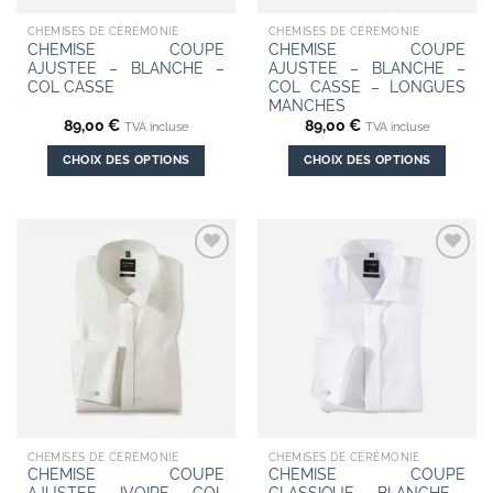
CHEMISES DE CÉRÉMONIE
CHEMISES DE CÉRÉMONIE
CHEMISE COUPE
CHEMISE COUPE
AJUSTEE – BLANCHE –
AJUSTEE – BLANCHE –
COL CASSE
COL CASSE – LONGUES
MANCHES
89,00
€
89,00
€
TVA incluse
TVA incluse
CHOIX DES OPTIONS
CHOIX DES OPTIONS
Ce
Ce
produit
produit
a
a
plusieurs
plusieurs
Add to
Add to
variations.
variations.
wishlist
wishlist
Les
Les
options
options
peuvent
peuvent
être
être
choisies
choisies
sur
sur
la
la
CHEMISES DE CÉRÉMONIE
CHEMISES DE CÉRÉMONIE
page
page
CHEMISE COUPE
CHEMISE COUPE
du
du