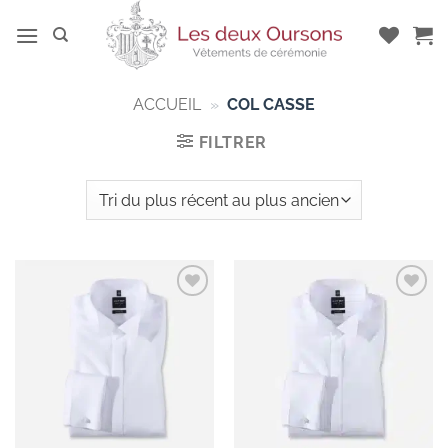
Passer
au
contenu
ACCUEIL
»
COL CASSE
FILTRER
Add to
Add to
wishlist
wishlist