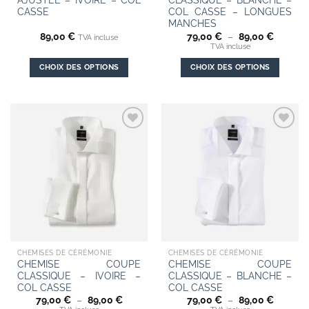
AJUSTEE – IVOIRE – COL
CLASSIQUE – BLANCHE –
produit
produit
CASSE
COL CASSE – LONGUES
MANCHES
Plage
89,00
€
79,00
€
–
89,00
€
TVA incluse
de
TVA incluse
prix :
79,00 €
CHOIX DES OPTIONS
CHOIX DES OPTIONS
à
89,00 €
Ce
Ce
produit
produit
a
a
plusieurs
plusieurs
Add to
Add to
variations.
variations.
wishlist
wishlist
Les
Les
options
options
peuvent
peuvent
être
être
choisies
choisies
sur
sur
la
la
CHEMISES DE CÉRÉMONIE
CHEMISES DE CÉRÉMONIE
page
page
CHEMISE COUPE
CHEMISE COUPE
du
du
CLASSIQUE – IVOIRE –
CLASSIQUE – BLANCHE –
produit
produit
COL CASSE
COL CASSE
Plage
Plage
79,00
€
–
89,00
€
79,00
€
–
89,00
€
de
de