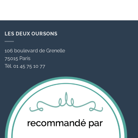
89,00 €
89,00 €
Ce
Ce
produit
produit
a
a
plusieurs
plusieurs
variations.
variations.
LES DEUX OURSONS
Les
Les
options
options
peuvent
peuvent
106 boulevard de Grenelle
être
être
75015 Paris
choisies
choisies
Tél. 01 45 75 10 77
sur
sur
la
la
page
page
du
du
produit
produit