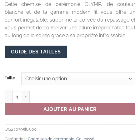
Cette chemise de cérémonie OLYMP, de couleur
prix :
blanche et de la gamme modern fit vous offre un
79,00 €
confort inégalable, supprime la corvée du repassage et
à
vous permet de conserver une allure irréprochable tout
89,00 €
au long de la soirée grace à sa propriété infroissable.
GUIDE DES TAILLES
Taille
quantité de CHEMISE COUPE CLASSIQUE - BLANCHE - COL CASS
AJOUTER AU PANIER
UGS :
0395|65|00
Catégories :
Chemises de cérémonie
,
Col cassé