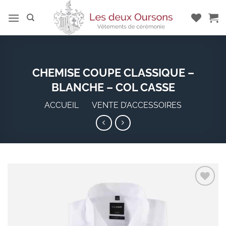
Passer
au
contenu
CHEMISE COUPE CLASSIQUE –
BLANCHE – COL CASSE
ACCUEIL
»
VENTE D’ACCESSOIRES
Add to
wishlist