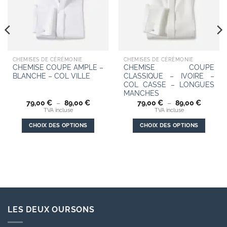
CHEMISES DE CÉRÉMONIE
CHEMISES DE CÉRÉMONIE
CHEMISE COUPE AMPLE –
CHEMISE COUPE
BLANCHE – COL VILLE
CLASSIQUE – IVOIRE –
COL CASSE – LONGUES
MANCHES
Plage
Plage
79,00
€
–
89,00
€
79,00
€
–
89,00
€
de
de
TVA incluse
TVA incluse
prix :
prix :
79,00 €
79,00 €
CHOIX DES OPTIONS
CHOIX DES OPTIONS
à
à
89,00 €
89,00 €
Ce
Ce
produit
produit
a
a
plusieurs
plusieurs
variations.
variations.
Les
Les
options
options
LES DEUX OURSONS
peuvent
peuvent
être
être