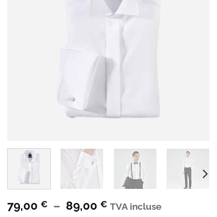
Plage
79,00
–
89,00
€
€
TVA incluse
de