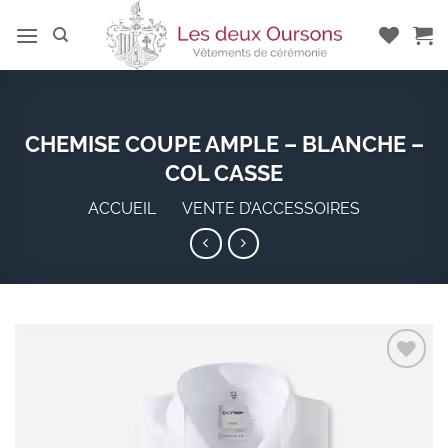
Passer
au
contenu
CHEMISE COUPE AMPLE – BLANCHE –
COL CASSE
ACCUEIL
»
VENTE D’ACCESSOIRES
Add to
wishlist