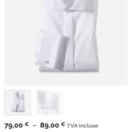
Plage
79,00
–
89,00
€
€
TVA incluse
de