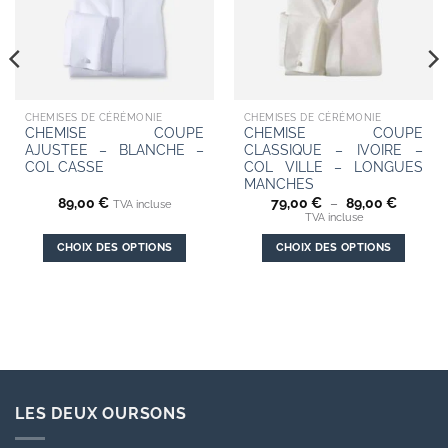
CHEMISES DE CÉRÉMONIE
CHEMISES DE CÉRÉMONIE
CHEMISE COUPE
CHEMISE COUPE
AJUSTEE – BLANCHE –
CLASSIQUE – IVOIRE –
COL CASSE
COL VILLE – LONGUES
MANCHES
Plage
89,00
€
79,00
€
–
89,00
€
TVA incluse
de
TVA incluse
prix :
79,00 €
CHOIX DES OPTIONS
CHOIX DES OPTIONS
à
89,00 €
Ce
Ce
produit
produit
a
a
plusieurs
plusieurs
variations.
variations.
Les
Les
options
options
LES DEUX OURSONS
peuvent
peuvent
être
être