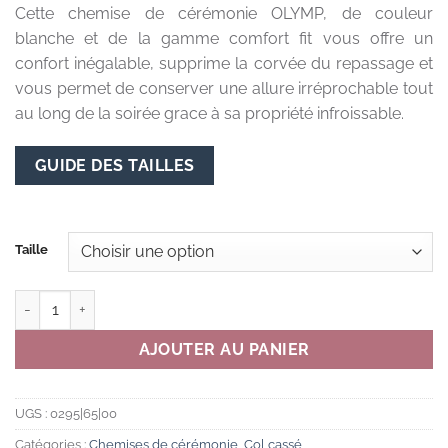
Cette chemise de cérémonie OLYMP, de couleur
prix :
blanche et de la gamme comfort fit vous offre un
79,00 €
confort inégalable, supprime la corvée du repassage et
à
vous permet de conserver une allure irréprochable tout
89,00 €
au long de la soirée grace à sa propriété infroissable.
GUIDE DES TAILLES
Taille
quantité de CHEMISE COUPE AMPLE - BLANCHE - COL CASSE
AJOUTER AU PANIER
UGS :
0295|65|00
Catégories :
Chemises de cérémonie
,
Col cassé