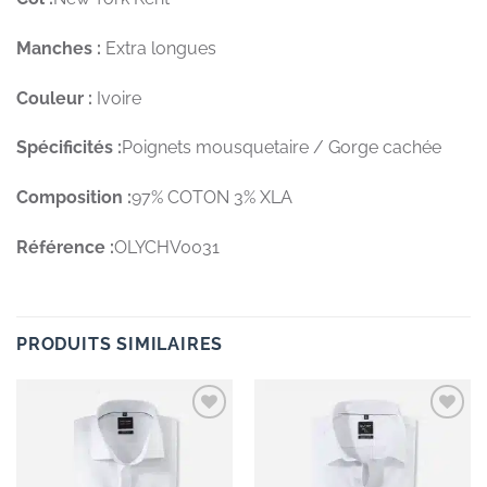
Manches :
Extra longues
Couleur :
Ivoire
Spécificités :
Poignets mousquetaire / Gorge cachée
Composition :
97% COTON 3% XLA
Référence :
OLYCHV0031
PRODUITS SIMILAIRES
Add to
Add to
wishlist
wishlist