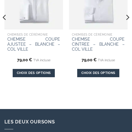
CHEMISES DE CÉRÉMONIE
CHEMISES DE CÉRÉMONIE
CHEMISE COUPE
CHEMISE COUPE
AJUSTEE – BLANCHE –
CINTREE – BLANCHE –
COL VILLE
COL VILLE
79,00
€
79,00
€
TVA incluse
TVA incluse
CHOIX DES OPTIONS
CHOIX DES OPTIONS
Ce
Ce
produit
produit
a
a
plusieurs
plusieurs
variations.
variations.
Les
Les
options
options
LES DEUX OURSONS
peuvent
peuvent
être
être