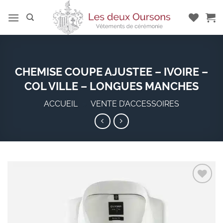
Passer
au
contenu
CHEMISE COUPE AJUSTEE – IVOIRE –
COL VILLE – LONGUES MANCHES
ACCUEIL
»
VENTE D’ACCESSOIRES
Add to
wishlist