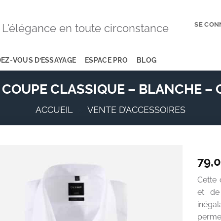
SE CON
L'élégance en toute circonstance
EZ-VOUS D’ESSAYAGE
ESPACE PRO
BLOG
 COUPE CLASSIQUE – BLANCHE – C
ACCUEIL
»
VENTE D’ACCESSOIRES
79,
Add to
Cette
wishlist
et de
inéga
permet