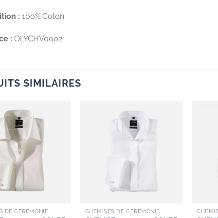
tion :
100% Coton
ce :
OLYCHV0002
ITS SIMILAIRES
Add to
Add to
wishlist
wishlist
S DE CÉRÉMONIE
CHEMISES DE CÉRÉMONIE
CHEMI