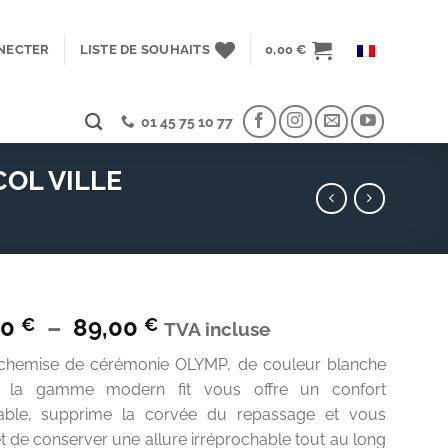
NECTER
LISTE DE SOUHAITS
0,00
€
01 45 75 10 77
OL VILLE
Plage
00
–
89,00
€
€
TVA incluse
de
 chemise de cérémonie OLYMP, de couleur blanche
prix :
 la gamme modern fit vous offre un confort
79,00 €
lable, supprime la corvée du repassage et vous
à
 de conserver une allure irréprochable tout au long
89,00 €