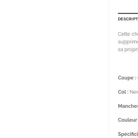
DESCRIP
Cette ch
supprime
sa propri
Coupe :
Col :
New
Manches
Couleur 
Spécifici