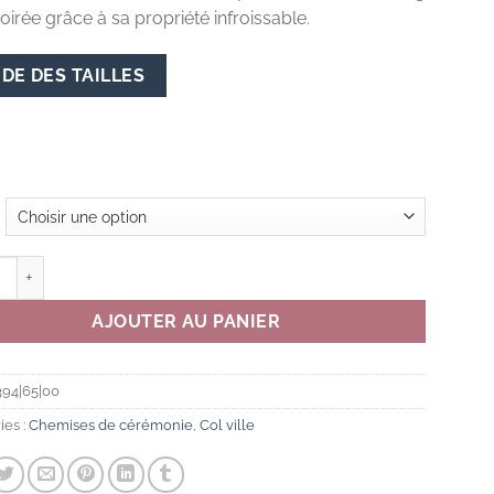
soirée grâce à sa propriété infroissable.
DE DES TAILLES
té de CHEMISE COUPE CLASSIQUE - BLANCHE - COL VILLE
AJOUTER AU PANIER
94|65|00
ies :
Chemises de cérémonie
,
Col ville