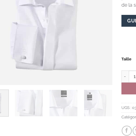
de la 
GUI
Taille
quanti
UGS :
03
Catégor