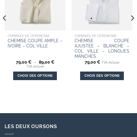
CHEMISES DE CÉRÉMONIE
CHEMISES DE CÉRÉMONIE
CHEMISE COUPE AMPLE –
CHEMISE COUPE
IVOIRE – COL VILLE
AJUSTEE – BLANCHE –
COL VILLE – LONGUES
MANCHES
Plage
79,00
€
–
89,00
€
79,00
€
TVA incluse
de
TVA incluse
prix :
 €
79,00 €
CHOIX DES OPTIONS
CHOIX DES OPTIONS
à
 €
89,00 €
Ce
Ce
produit
produit
a
a
plusieurs
plusieurs
variations.
variations.
Les
Les
options
options
LES DEUX OURSONS
peuvent
peuvent
être
être