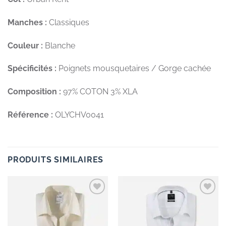
Manches :
Classiques
Couleur :
Blanche
Spécificités :
Poignets mousquetaires / Gorge cachée
Composition :
97% COTON 3% XLA
Référence :
OLYCHV0041
PRODUITS SIMILAIRES
Add to
Add to
wishlist
wishlist